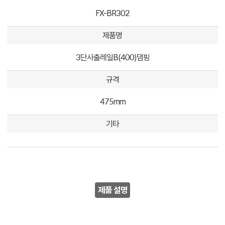
FX-BR302
제품명
3단사출레일B(400)댐핑
규격
475mm
기타
제품 설명