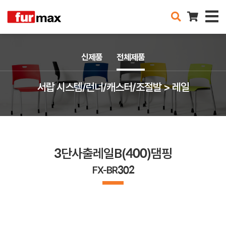
신제품
전체제품
서랍 시스템/런너/캐스터/조절발 > 레일
3단사출레일B(400)댐핑
FX-BR302