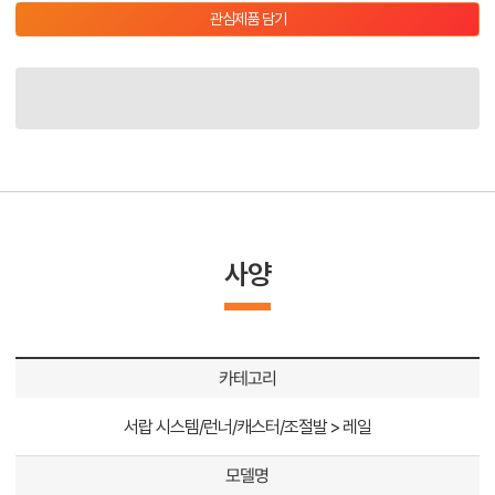
관심제품 담기
사양
카테고리
서랍 시스템/런너/캐스터/조절발 > 레일
모델명