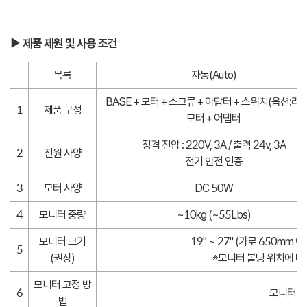
▶ 제품 제원 및 사용 조건
목록
자동(Auto)
BASE + 모터 + 스크류 + 아답터 + 스위치(옵션:리
1
제품 구성
모터 + 어댑터
정격 전압 : 220V, 3A / 출력 24v, 3A
2
전원 사양
전기 안전 인증
3
모터 사양
DC 50W
4
모니터 중량
~10kg (~55Lbs)
모니터 크기
19" ~ 27" (가로 650mm 
5
(권장)
※모니터 볼팅 위치에 따
모니터 고정 방
6
모니터 
법