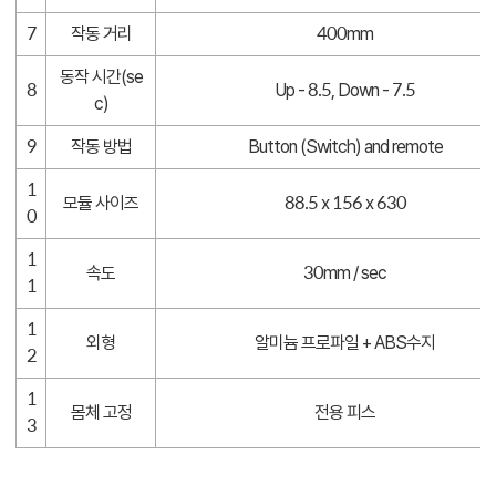
7
작동 거리
400mm
동작 시간(se
8
Up - 8.5, Down - 7.5
c)
9
작동 방법
Button (Switch) and remote
1
모듈 사이즈
88.5 x 156 x 630
0
1
속도
30mm / sec
1
1
외형
알미늄 프로파일 + ABS수지
2
1
몸체 고정
전용 피스
3