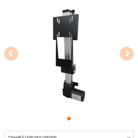
[25668] FJ-MA2401/경첩포함