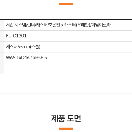
서랍 시스템/런너/캐스터/조절발 > 캐스터(우레탄)/미닫이로라
FU-C1301
캐스터55mm(스톱)
W65.1xD46.1xH58.5
제품 도면