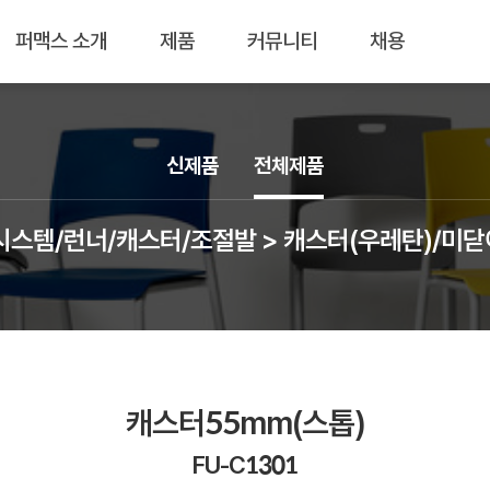
퍼맥스 소개
제품
커뮤니티
채용
신제품
전체제품
시스템/런너/캐스터/조절발 > 캐스터(우레탄)/미
캐스터55mm(스톱)
FU-C1301