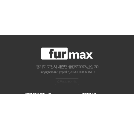
경기도 포천시 내촌면 금강로2076번길 20
Copyright © 2021 (주)퍼맥스., All RIGHTS RESERVED.
오픈소스 라이선스
CONTACT US
TERMS
haenamf@hanmail.net
이용약관
031-534-2020
개인 정보처리 방침
0507-0306-7890