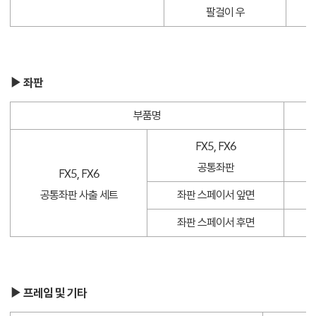
팔걸이 우
F
▶ 좌판
부품명
FX5, FX6
F
공통좌판
FX5, FX6
좌판 스페이서 앞면
F
공통좌판 사출 세트
좌판 스페이서 후면
F
▶ 프레임 및 기타