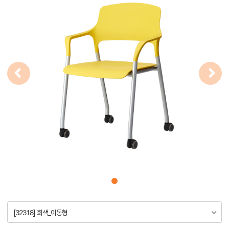
[32318] 회색_이동형