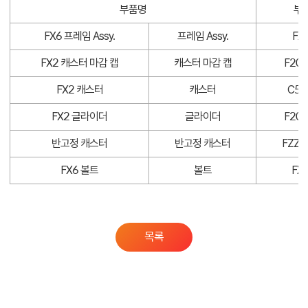
부품명
부
FX6 프레임 Assy.
프레임 Assy.
FX
FX2 캐스터 마감 캡
캐스터 마감 캡
F20 
FX2 캐스터
캐스터
C50
FX2 글라이더
글라이더
F20 
반고정 캐스터
반고정 캐스터
FZZZ
FX6 볼트
볼트
FX
목록