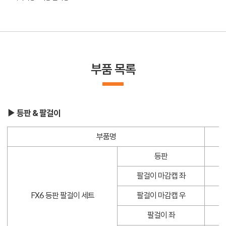
부품 목록
▶ 등판 & 팔걸이
부품명
등판
F
팔걸이 마감캡 좌
F
FX6 등판 팔걸이 세트
팔걸이 마감캡 우
F
팔걸이 좌
F