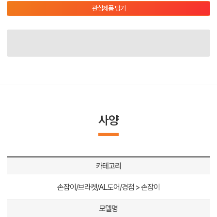
관심제품 담기
사양
카테고리
손잡이/브라켓/AL도어/경첩 > 손잡이
모델명