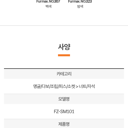
Furmax. NO.307
Furmax. NO.323
백색
밤색
사양
카테고리
앵글/다보/조립/피스/소켓 > 너트/자석
모델명
FZ-SM101
제품명