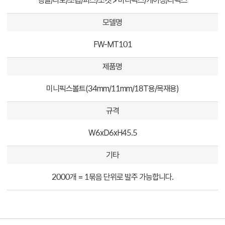
앵글/다보/조립/피스/소켓 > 미니픽스/케이싱/라픽스
모델명
FW-MT101
제품명
미니픽스볼트(34mm/11mm/18T용/목재용)
규격
W6xD6xH45.5
기타
2000개 = 1묶음 단위로 발주 가능합니다.