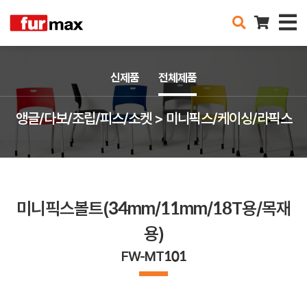
신제품
전체제품
앵글/다보/조립/피스/소켓 > 미니픽스/케이싱/라픽스
미니픽스볼트(34mm/11mm/18T용/목재
용)
FW-MT101