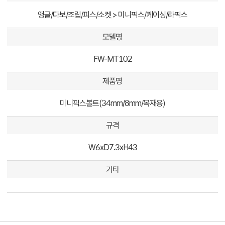
앵글/다보/조립/피스/소켓 > 미니픽스/케이싱/라픽스
모델명
FW-MT102
제품명
미니픽스볼트(34mm/8mm/목재용)
규격
W6xD7.3xH43
기타