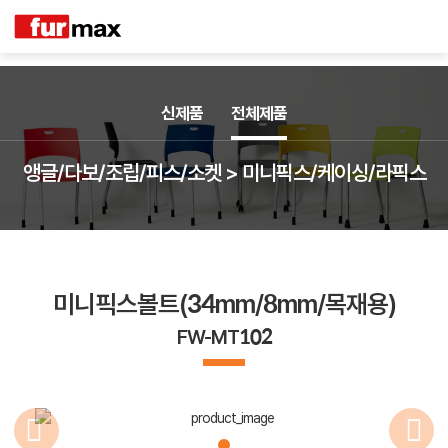
신제품
전체제품
앵글/다보/조립/피스/소켓 > 미니픽스/케이싱/라픽스
미니픽스볼트(34mm/8mm/목재용)
FW-MT102