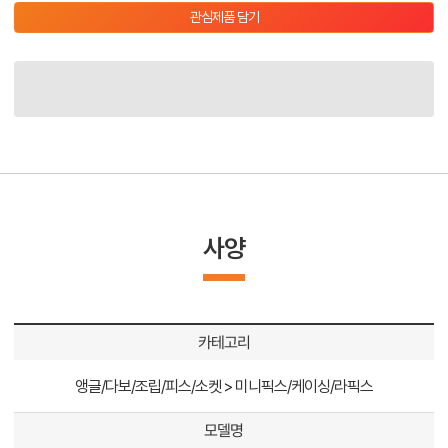
관심제품 담기
사양
카테고리
앵글/다보/조립/피스/소켓 > 미니픽스/케이싱/라픽스
모델명