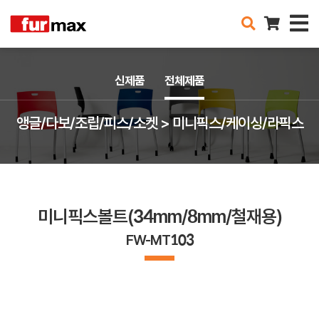
신제품
전체제품
앵글/다보/조립/피스/소켓 > 미니픽스/케이싱/라픽스
미니픽스볼트(34mm/8mm/철재용)
FW-MT103