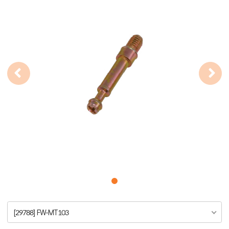
[29788] FW-MT103