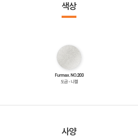
색상
Furmax. NO.203
도금 - 니켈
사양