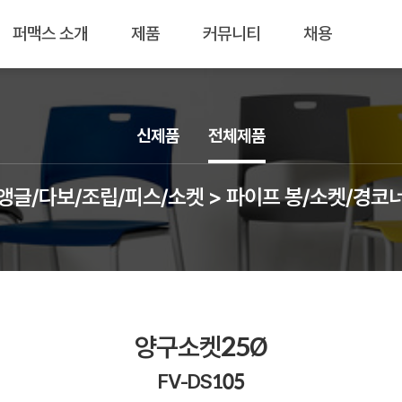
퍼맥스 소개
제품
커뮤니티
채용
신제품
전체제품
앵글/다보/조립/피스/소켓 > 파이프 봉/소켓/경코
양구소켓25Ø
FV-DS105