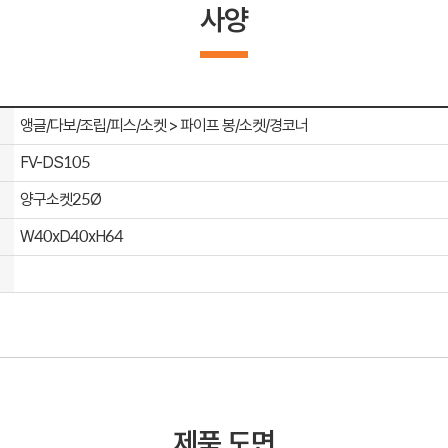
사양
앵글/다보/조립/피스/소켓 > 파이프 봉/소켓/경코너
FV-DS105
양구소켓25Ø
W40xD40xH64
제품 도면