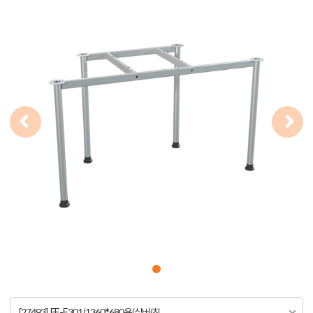
[27493] FE-E301/1360*680용/실버/친