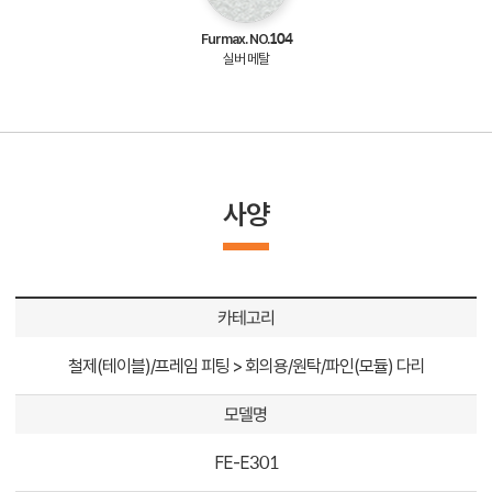
Furmax. NO.104
실버 메탈
사양
카테고리
철제(테이블)/프레임 피팅 > 회의용/원탁/파인(모듈) 다리
모델명
FE-E301