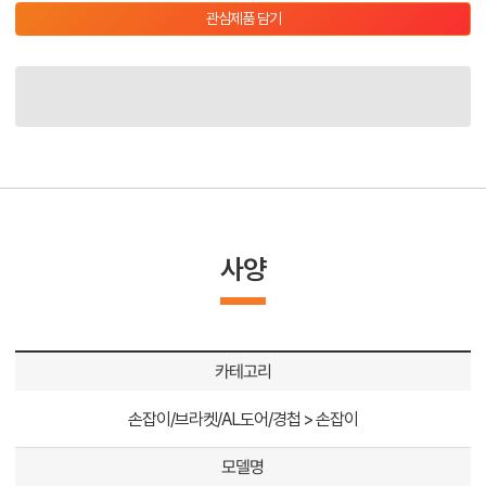
관심제품 담기
사양
카테고리
손잡이/브라켓/AL도어/경첩 > 손잡이
모델명