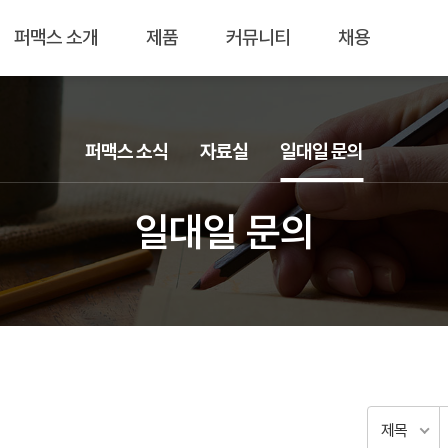
퍼맥스 소개
제품
커뮤니티
채용
퍼맥스 소식
자료실
일대일 문의
일대일 문의
제목