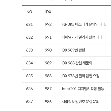
NO
IDX
631
992
FS-DK5 마스터키 문의입니다.
632
991
다이얼키가 열리지 않습니다
633
990
IDX 989번 관련
634
989
IDX 988 관련 재문의
635
988
IDX 978번 질의 답변 요청
636
987
fs-ek201 디지털키작동 불능
637
986
서랍장 비밀번호 분실 문의