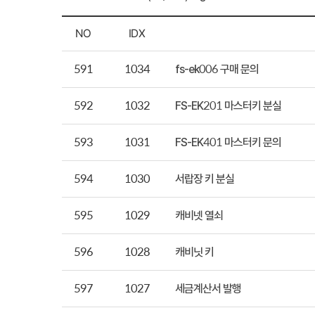
NO
IDX
591
1034
fs-ek006 구매 문의
592
1032
FS-EK201 마스터키 분실
593
1031
FS-EK401 마스터키 문의
594
1030
서랍장 키 분실
595
1029
캐비넷 열쇠
596
1028
캐비닛 키
597
1027
세금계산서 발행