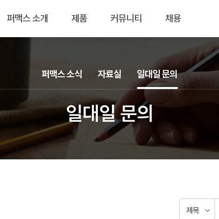
퍼맥스 소개
제품
커뮤니티
채용
퍼맥스 소식
자료실
일대일 문의
일대일 문의
제목